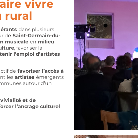
aire vivre
 rural
inérants
dans plusieurs
r d
e Saint-Germain-du-
on musicale
en
milieu
ulture
, favoriser la
tenir l’emploi d’artistes
ctif de
favoriser l’accès à
nt les
artistes
émergents
communes autour d’un
ivialité et de
orcer l’ancrage culturel