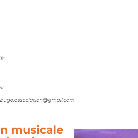
20h
it
grabuge.association@gmail.com
n musicale